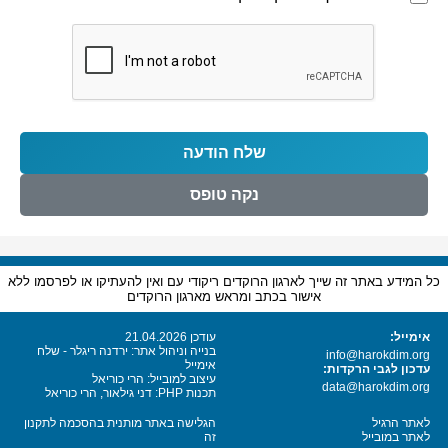
שלח הודעה
נקה טופס
כל המידע באתר זה שייך לארגון הרוקדים ריקודי עם ואין להעתיקו או לפרסמו ללא
אישור בכתב ומראש מארגון הרוקדים
אימייל:
עודכן 21.04.2026
בנייה וניהול אתר: ירדנה ריגלר - שלח
info@harokdim.org
אימייל
עדכון לגבי הרקדות:
עיצוב למובייל: הרי כוריאל
data@harokdim.org
תכנות PHP: דני גילאור, הרי כוריאל
לאתר הרגיל
הגלישה באתר מותנית בהסכמה לתקנון
לאתר במובייל
זה