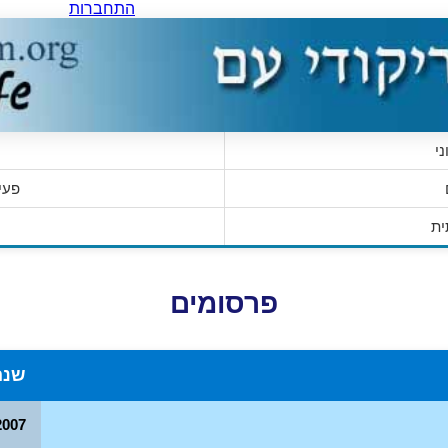
התחברות
י
פעי
ית
פרסומים
שנה
2007