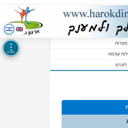
מטרות
⋮
תפריט
לות קודמת
לזכרם