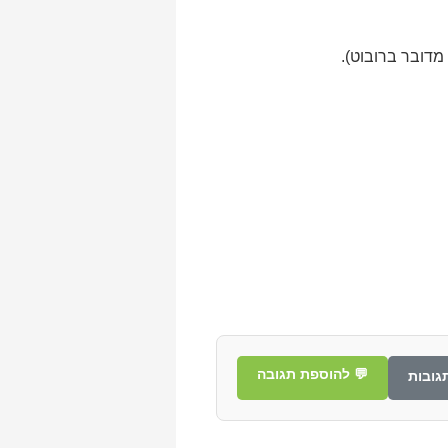
מדובר ברובוט).
💬 להוספת תגובה
גובות