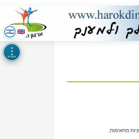
⋮
תפריט
יות מתאימות.