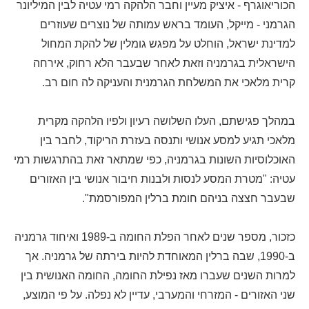
הכוריאוגרף - איציק מעיין וחבר הלהקה רמי עטיה לבין המיליונר
הגרמני - מייקל, העומד בראש עמותה של נוצרים שעוזרים
למדינת ישראל, הוחלט על מפגש גומלין של להקת המחול
הישראלית בגרמניה וזאת לאחר שבעבר הלא רחוק, אירחה
קרית מלאכי את המשלחת הגרמנית והעניקה לה חום רב.
במהלך פגישתם, העלו השלושה רעיון ולפיו הלהקה מקרית
מלאכי תגיע למסע אנושי ותנסה בעזרת הריקוד, לחבר בין
האוכלוסיות השונות בגרמניה, כפי שמתאר זאת בהתרגשות רמי
עטיה: "מטרת המסע לנסות ולבנות חיבור אנושי בין האזורים
שבעבר חצצה בניהם חומת ברלין המפורסמת".
כזכור, מספר שנים לאחר הפלת החומה ב-1989 ואיחוד גרמניה
ב-1990, שבה ברלין המאוחדת להיות בירתה של גרמניה. אך
למרות השנים שעברו מאז נפילת החומה, החומה האנושית בין
שני האזורים - המזרחי והמערבי, עדיין לא נפלה. על פי המוצע,