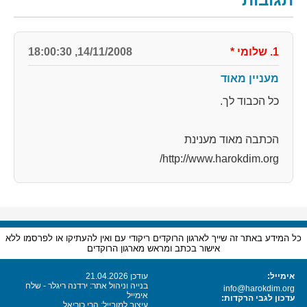
1. שלומי
*
14/11/2008, 18:00:30
מעניין מאוד
כל הכבוד לך.
הכתבה מאוד מענינת
http://www.harokdim.org/
כל המידע באתר זה שייך לארגון הרוקדים ריקודי עם ואין להעתיקו או לפרסמו ללא
אישור בכתב ומראש מארגון הרוקדים
אימייל:
עודכן 21.04.2026
בנייה וניהול אתר: ירדנה ריגלר - שלח
info@harokdim.org
אימייל
עדכון לגבי הרקדות:
עיצוב למובייל: הרי כוריאל