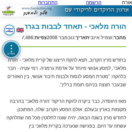
אורח
הרשמה
התחברות
הורה מלאכי - תאחד לבבות בגרמניה
מחבר:
שמיל איובי
תאריך:
נובמבר 2008
צפיות:
7,486
⋮
תפריט
בחודש מרץ הקרוב, תצא להקת הייצוג של קרית מלאכי - 'הורה
מלאכי', למסע אנושי מיוחד על אדמת גרמניה. רמי עטיה - חבר
בלהקה: "מטרת המסע לנסות ולבנות חיבור אנושי, בין האזורים
שבעבר חצצה בניהם חומת ברלין".
מאז היווסדה, כבר ביקרה להקת הריקוד 'הורה מלאכי' בהרבה
מקומות בארץ ובעולם. אולם המסע הקרוב שלה, המתוכנן
לחודש מרץ בשנה הבאה, יהיה שונה לחלוטין מכל מה שהלהקה
עשתה עד היום. בפגישה שנערכה בקרית מלאכי בין