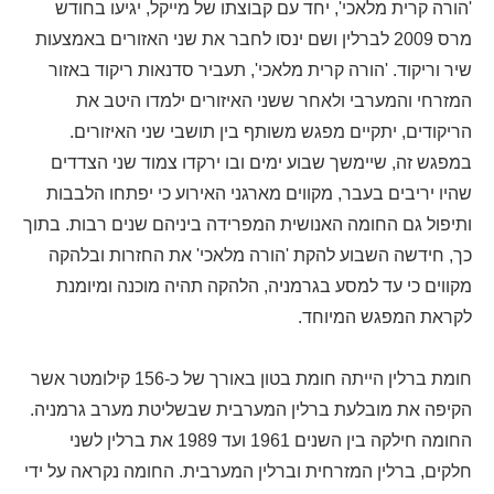
'הורה קרית מלאכי', יחד עם קבוצתו של מייקל, יגיעו בחודש
מרס 2009 לברלין ושם ינסו לחבר את שני האזורים באמצעות
שיר וריקוד. 'הורה קרית מלאכי', תעביר סדנאות ריקוד באזור
המזרחי והמערבי ולאחר ששני האיזורים ילמדו היטב את
הריקודים, יתקיים מפגש משותף בין תושבי שני האיזורים.
במפגש זה, שיימשך שבוע ימים ובו ירקדו צמוד שני הצדדים
שהיו יריבים בעבר, מקווים מארגני האירוע כי יפתחו הלבבות
ותיפול גם החומה האנושית המפרידה ביניהם שנים רבות. בתוך
כך, חידשה השבוע להקת 'הורה מלאכי' את החזרות ובלהקה
מקווים כי עד למסע בגרמניה, הלהקה תהיה מוכנה ומיומנת
לקראת המפגש המיוחד.
חומת ברלין הייתה חומת בטון באורך של כ-156 קילומטר אשר
הקיפה את מובלעת ברלין המערבית שבשליטת מערב גרמניה.
החומה חילקה בין השנים 1961 ועד 1989 את ברלין לשני
חלקים, ברלין המזרחית וברלין המערבית. החומה נקראה על ידי