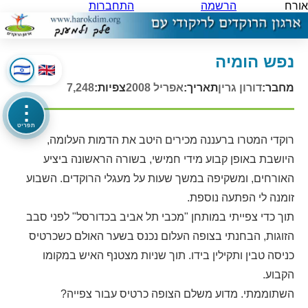
אורח
הרשמה
התחברות
נפש הומיה
מחבר:
דורון גרין
תאריך:
אפריל 2008
צפיות:
7,248
⋮
תפריט
רוקדי המטרו ברעננה מכירים היטב את הדמות העלומה,
היושבת באופן קבוע מידי חמישי, בשורה הראשונה ביציע
האורחים, ומשקיפה במשך שעות על מעגלי הרוקדים. השבוע
זומנה לי הפתעה נוספת.
תוך כדי צפייתי במותחן "מכבי תל אביב בכדורסל" לפני סבב
הזוגות, הבחנתי בצופה העלום נכנס בשער האולם כשכרטיס
כניסה טבין ותקילין בידו. תוך שניות מצטנף האיש במקומו
הקבוע.
השתוממתי. מדוע משלם הצופה כרטיס עבור צפייה?