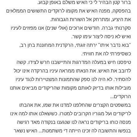
ברור קטן הבהיר לי כי האיש משלם באופן קבוע.
בהפסקה, מפנה האיש את מקומו לרוקדים התשושים הממלאים
את היציע, ומתרחק אל השורות הגבוהות.
סקרנותי גברה. חודשים ארוכים (אולי שנים) אנו מפזזים לעיניו
ואיש לא ניסה ליצור עימו קשר.
"בוא נדבר איתו" ירתה זוגתי, הרקדנית המחוננת בחן רב,
כשסיפרתי לה את חוויתי.
טיפסנו חיש במעלה המדרגות והתיישבנו חרש לצידו. קשה
לדובב את האיש. את הנאתו ממראה עיניו בהרקדה אינו יכול
להסתיר. לא היה לנו ספק שהתמונות המצטיירות לנגד עיניו
מובילות אותו בדיוק לאותם מקומות שהריקודים מביאים אותנו
הרוקדים...
במשפטים הקצרים שהחלפנו למדנו את שמו, את אהבתו
לריקודים ועל מגוריו הקרובים למטרו. כששאלנו אותו למה אינו
מנסה כוחו בריקודים נראה לנו שנגענו בנקודה מאד רגישה
בנפשו והתשובה לה זכינו הייתה די משתמטת... האיש נשאר