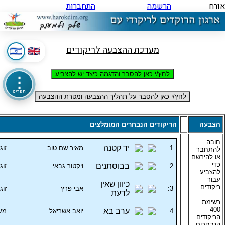
אורח
הרשמה
התחברות
מערכת ההצבעה לריקודים
לחץ/י כאן להסבר והדגמה כיצד יש להצביע
⋮
תפריט
לחץ/י כאן להסבר על תהליך ההצבעה ומטרת ההצבעה
הצבעה
הריקודים הנבחרים המומלצים
חובה
יד קטנה
1:
מאיר שם טוב
זוג
להתחבר
או להירשם
כדי
בבוסתנים
2:
ויקטור גבאי
זוג
להצביע
עבור
כיוון שאין
ריקודים
3:
אבי פרץ
זוג
לדעת
רשימת
400
ערב בא
4:
יואב אשריאל
מע
הריקודים
הנבחרים