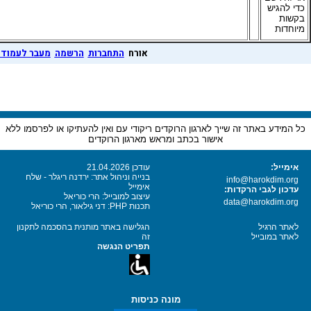
כדי להגיש
בקשות
הגבעות
14:
איציק סעדה
זוג
מיוחדות
הכחולות
אורח
התחברות
הרשמה
מעבר לעמוד 
ההר הירוק
(ההר הירוק
15:
בנצי תירם
מע
תמיד)
ואלס עגור
הזהב
16:
יצחק אפלבוים
זוג
כל המידע באתר זה שייך לארגון הרוקדים ריקודי עם ואין להעתיקו או לפרסמו ללא
(איזידורה)
אישור בכתב ומראש מארגון הרוקדים
חולות מדבר
17:
ישראל שיקר
זוג
אימייל:
עודכן 21.04.2026
(טיול לילי)
בנייה וניהול אתר: ירדנה ריגלר - שלח
info@harokdim.org
אימייל
עדכון לגבי הרקדות:
לילה בדרום
18:
מוטי אלפסי
זוג
עיצוב למובייל: הרי כוריאל
data@harokdim.org
תכנות PHP: דני גילאור, הרי כוריאל
נעמה
19:
מרקו בן שמעון
זוג
לאתר הרגיל
הגלישה באתר מותנית בהסכמה לתקנון
לאתר במובייל
זה
ערב כחול
תפריט הנגשה
20:
אייל לוי
זוג
עמוק
שני שושנים
21:
אליהו גמליאל
זוג
מונה כניסות
ערב ניגונים
22:
חיים שריון
זוג