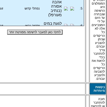
אהבה
המומלצים
אסורה
היא
5:
נפתלי קדוש
זוג
(בנתיב
הרשימה
שנבחרה
מעורפל)
עד היום
על ידי
לגעת במים
המצביעים.
6:
ויקטור גבאי
זוג
לגעת ברוח
אלה לא
כל
לחץ/י כאן למעבר לרשימה מפורטת יותר
הריקודים
כאן בדרום
7:
מוטי אלפסי
זוג
שניתן
להצביע
גוונים
8:
שלמה ממן
מע
עבורם.
צריך
חרותי
להתחבר
9:
ויקטור גבאי
זוג
בכדי
לראות את
בואו נשיר
כל
10:
חיים שריון
מע
לארץ יפה
הריקודים
להצבעה
יום חולין
ולהצביע
עבורם.
(שיר של יום
11:
אבי פרץ
זוג
חולין)
בקשות
מיוחדות
שמרי לי על
12:
שלמה ממן
זוג
המנגינה
חובה
להתחבר
רמז
13:
מאיר שם טוב
זוג
או להירשם