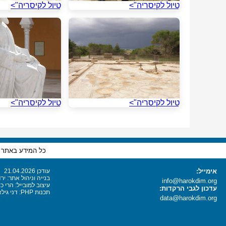
טיול לקיסריה">
טיול לקיסריה">
טיול לקיסריה">
טיול לקיסריה">
כל המידע באתר זה
אימייל:
עודכן 21.04.2026
בנייה וניהול אתר: יר
info@harokdim.org
עיצוב למובייל: הרי כ
עדכון לגבי הרקדות:
תכנות PHP: דני גילאור, הרי כוריאל
data@harokdim.org