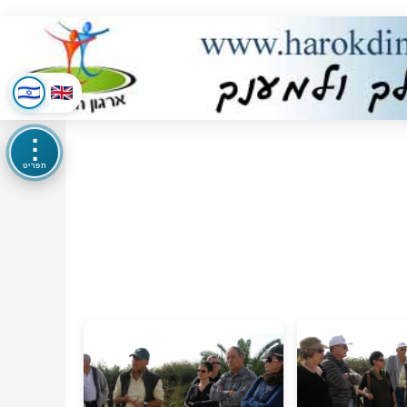
⋮
תפריט