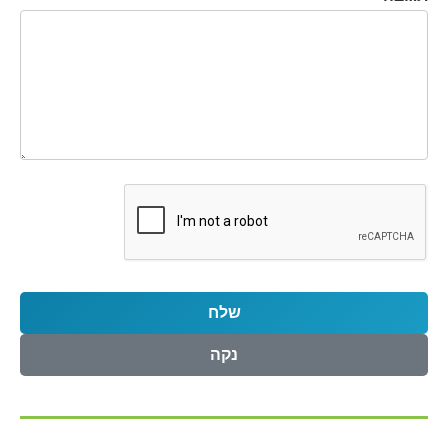
שלח
נקה