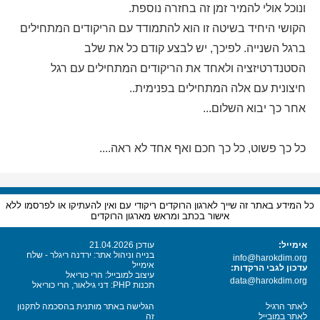
ונוכל אולי להמיר זמן זה בחזרה נוספת.
הקושי היחיד בשיטה זו הוא להתמודד עם הריקודים המתחילים
ברגל השנייה. לפיכך, יש לבצע קודם כל את שלב
הסטנדרטיזציה ולאחד את הריקודים המתחילים עם רגל
חיצונית עם אלה המתחילים בפנימית..
אחר כך יבוא השלום...
כל כך פשוט, כל כך חכם ואף אחד לא ראה....
כל המידע באתר זה שייך לארגון הרוקדים ריקודי עם ואין להעתיקו או לפרסמו ללא
אישור בכתב ומראש מארגון הרוקדים
אימייל:
עודכן 21.04.2026
בנייה וניהול אתר: ירדנה ריגלר - שלח
info@harokdim.org
אימייל
עדכון לגבי הרקדות:
עיצוב למובייל: הרי כוריאל
data@harokdim.org
תכנות PHP: דני גילאור, הרי כוריאל
לאתר הרגיל
הגלישה באתר מותנית בהסכמה לתקנון
לאתר במובייל
זה