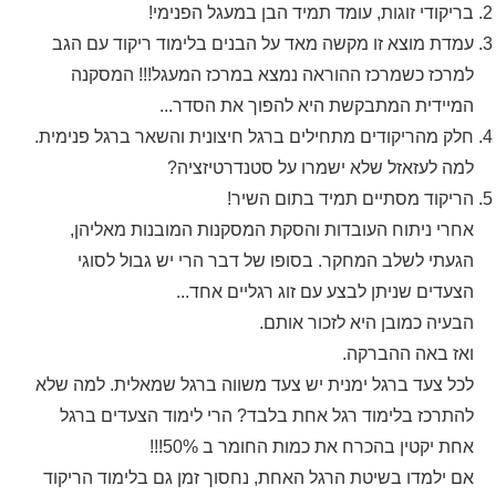
בריקודי זוגות, עומד תמיד הבן במעגל הפנימי!
עמדת מוצא זו מקשה מאד על הבנים בלימוד ריקוד עם הגב
למרכז כשמרכז ההוראה נמצא במרכז המעגל!!! המסקנה
המיידית המתבקשת היא להפוך את הסדר...
חלק מהריקודים מתחילים ברגל חיצונית והשאר ברגל פנימית.
למה לעזאזל שלא ישמרו על סטנדרטיזציה?
הריקוד מסתיים תמיד בתום השיר!
אחרי ניתוח העובדות והסקת המסקנות המובנות מאליהן,
הגעתי לשלב המחקר. בסופו של דבר הרי יש גבול לסוגי
הצעדים שניתן לבצע עם זוג רגליים אחד...
הבעיה כמובן היא לזכור אותם.
ואז באה ההברקה.
לכל צעד ברגל ימנית יש צעד משווה ברגל שמאלית. למה שלא
להתרכז בלימוד רגל אחת בלבד? הרי לימוד הצעדים ברגל
אחת יקטין בהכרח את כמות החומר ב 50%!!!
אם ילמדו בשיטת הרגל האחת, נחסוך זמן גם בלימוד הריקוד