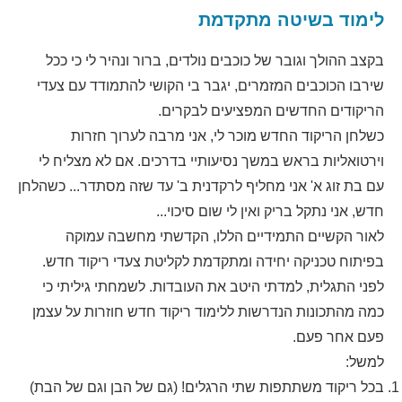
לימוד בשיטה מתקדמת
בקצב ההולך וגובר של כוכבים נולדים, ברור ונהיר לי כי ככל
שירבו הכוכבים המזמרים, יגבר בי הקושי להתמודד עם צעדי
הריקודים החדשים המפציעים לבקרים.
כשלחן הריקוד החדש מוכר לי, אני מרבה לערוך חזרות
וירטואליות בראש במשך נסיעותיי בדרכים. אם לא מצליח לי
עם בת זוג א' אני מחליף לרקדנית ב' עד שזה מסתדר... כשהלחן
חדש, אני נתקל בריק ואין לי שום סיכוי...
לאור הקשיים התמידיים הללו, הקדשתי מחשבה עמוקה
בפיתוח טכניקה יחידה ומתקדמת לקליטת צעדי ריקוד חדש.
לפני התגלית, למדתי היטב את העובדות. לשמחתי גיליתי כי
כמה מהתכונות הנדרשות ללימוד ריקוד חדש חוזרות על עצמן
פעם אחר פעם.
למשל:
בכל ריקוד משתתפות שתי הרגלים! (גם של הבן וגם של הבת)