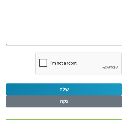
שלח
נקה