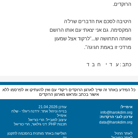
הרוקדים.
היטיבה לסכם את הדברים שרל'ה
המקסימה. גם אני יצאתי עם אותו הרושם
ואותה התחושה ש..."לרקוד אצל שמעון
מרדכי זו באמת חגיגה".
כתב : ע ד י ח ב ד
כל המידע באתר זה שייך לארגון הרוקדים ריקודי עם ואין להעתיקו או לפרסמו ללא
אישור בכתב ומראש מארגון הרוקדים
אימייל:
עודכן 21.04.2026
בנייה וניהול אתר: ירדנה ריגלר - שלח
info@harokdim.org
אימייל
עדכון לגבי הרקדות:
עיצוב למובייל: הרי כוריאל
data@harokdim.org
תכנות PHP: דני גילאור, הרי כוריאל
לאתר הרגיל
הגלישה באתר מותנית בהסכמה לתקנון
לאתר במובייל
זה