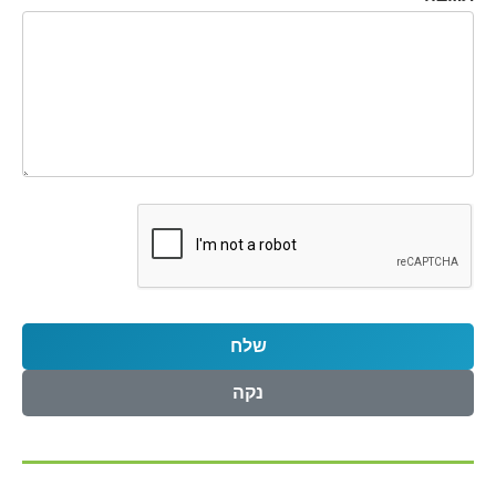
שלח
נקה