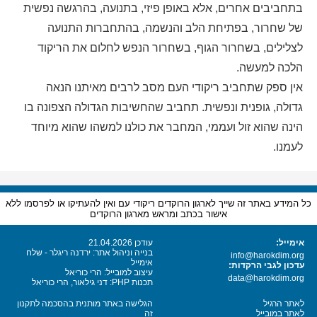
בתחביבים אחרים, אלא באופן פיזי, בתנועה, בהרגשה נפשית
של שחרור, בפתיחת הלב והנשמה, בהתחברות התנועה
לצלילים, בשחרור הגוף, בשחרור הנפש לחלום את הריקוד
הלכה למעשה.
אין ספק שתחביב ריקודי העם מסב לרבים מאיתנו הנאה
גדולה, גופנית ונפשית. תחביב שהחשיבות הגדולה הצפונה בו
הינה שהוא זול ועממי, המחבר את כולנו למשהו שהוא מיוחד
לעמנו.
כל המידע באתר זה שייך לארגון הרוקדים ריקודי עם ואין להעתיקו או לפרסמו ללא
אישור בכתב ומראש מארגון הרוקדים
אימייל:
עודכן 21.04.2026
בנייה וניהול אתר: ירדנה ריגלר - שלח
info@harokdim.org
אימייל
עדכון לגבי הרקדות:
עיצוב למובייל: הרי כוריאל
data@harokdim.org
תכנות PHP: דני גילאור, הרי כוריאל
לאתר הרגיל
הגלישה באתר מותנית בהסכמה לתקנון
לאתר במובייל
זה