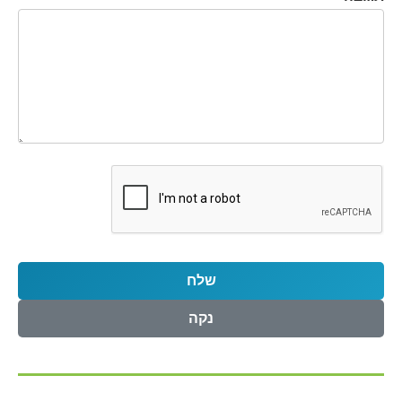
שלח
נקה