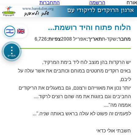
אורח
הרשמה
התחברות
הלוח פתוח והיד רושמת...
מחבר:
שקד-ת
תאריך:
אפריל 2008
צפיות:
6,726
⋮
תפריט
יש הרקדות בהן מוצב לוח ליד בימת המרקיד,
באים רוקדים מחטטים במוחם וכותבים את אשר עולה על
ליבם,
יותר נכון את מאווייהם ורצונם, גם במעגלים את הריקודים
החביבים וגם בזוגות את מה שהם רוצים לרקוד....
אממה מה"....
לפעמים זה פשוט לא עולה בראש באותה שניה."...
חשבתי אולי כדאי