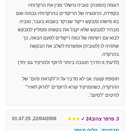
דוגמה (הפוכה): טוביה טישלר מכין את הרקדותיו
בקפידה, הרוטציה של הריקודים בהרקדותיו גבוהה ואם
בא מישהו ומבקש ריקוד שנרקד בשבוע בעבר, טוביה
מבהיר למבקש שלא יקבל את בקשתו וממליץ למבקש
לבוא עם רשימה של כמה ריקודים לפעם הבאה, כך
שתהיה לו (לטוביה) אפשרות לשלב את הבקשה
בהרקדה.
(לדעתי,זו הדרך הטובה ביותר לרוקד ולמרקיד גם יחד)
תוספת קטנה: אני לא מדבר על ה"לקראת סיום" של
ההרקדה, כשהמרקיד קורא לרוקדים "לזרוק לאויר"
להיטים "לסיום".
22/04/2008, 01:47:25
3. פרפר צהוב24
✓
★★★
מבחינתי.. הלוח מיותר....