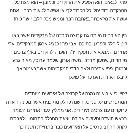
פרגן לבאים, הוא הפעיל את הרוקדים וכמובן – הוא ניצח על
ההרקדה. דוד יהל, כל הכבוד לך! אי אפשר לטעות בכך – אתה
עושה את מלאכתך באהבה רבה וממש מכל הלב. יישר כוח!
בין האורחים הייתה גם קבוצה נכבדה של מרקידים אשר באו
ליטול חלק ולפרגן. בתוכם; אבי פרץ כנציג ארגון המרקידים, עדי
אתירם הממלא את תפקיד יו"ר הועדה לרוקדים בעלי צרכים
מיוחדים, שמעון מרדכי, משה אורון, שלמה ערוסי, מאיה גבע
וכמובן ציפי אתירם ולאה הדדי המקסימות אשר כאמור אף
קיבלו תעודות הערכה על פועלן.
יצויין כי אירוע זה נמנה על קבוצה של אירועים מיוחדים
המתפרשים על פני כל השנה כחלק מתוכנית אשר מכינה הועדה
לרוקדים עם צרכים מיוחדים. אני ממליץ לעדי אתירם העומד
בראש הועדה והעושה עבודה יוצאת מהכלל בתחומו - לפרסם
לקהל הרחב פרטים על האירועים כבר בתחילת השנה כך