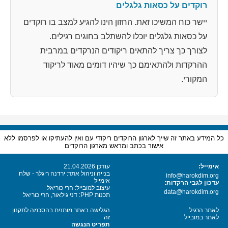
רוקדים על כסאות גלגלים
יישר כוח המשיכו זאת. החזון הינו להגיע למצב בו רוקדים
על כסאות גלגלים יוכלו להשתלב בחוגים רגילים.
לצורך כך צריך להתאים ריקודים הנרקדים במרבית
ההרקדות ולהתאימם כך שיהיו דומים מאוד לריקוד
המקורי.
כל המידע באתר זה שייך לארגון הרוקדים ריקודי עם ואין להעתיקו או לפרסמו ללא
אישור בכתב ומראש מארגון הרוקדים
אימייל:
עודכן 21.04.2026
בנייה וניהול אתר: ירדנה ריגלר - שלח
info@harokdim.org
אימייל
עדכון לגבי הרקדות:
עיצוב למובייל: הרי כוריאל
data@harokdim.org
תכנות PHP: דני גילאור, הרי כוריאל
לאתר הרגיל
הגלישה באתר מותנית בהסכמה לתקנון
לאתר במובייל
זה
תפריט הנגשה