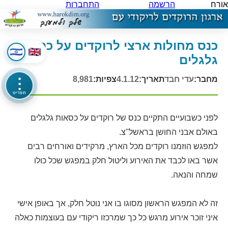
אורח
הרשמה
התחברות
כנס מחולות ארצי לרוקדים על כסאות
גלגלים
מחבר:
עדי חבד
תאריך:
4.1.12
צפיות:
8,981
⋮
תפריט
לפני כשבועיים התקיים כנס של רוקדים על כסאות גלגלים
באולם אבני החושן בראשל"צ.
למפגש הוזמנו רוקדים מכל הארץ, מרקידים ואורחים רבים
אשר באו לכבד את האירוע וליטול חלק במפגש שכל כולו
שמחה והנאה.
זה לא המפגש הראשון מסוגו בו אני נוטל חלק, אך באופן אישי
איני זוכר אירוע מרגש כל כך שמרכזו ריקודי עם בעוצמות כאלה