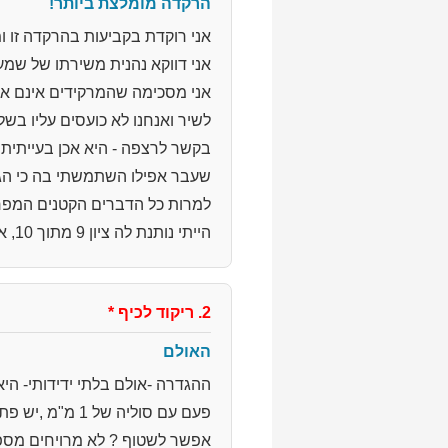
הרקדה מומלצת ביותר!
אני רוקדת בקביעות בהרקדה זו 
אני דווקא נהנית משירתו של שמעו
אני מסכימה שהמרקידים אינם אמו
לשיר ואנחנו לא כועסים עליו בשל 
בקשר לרצפה - היא אכן בעייתית
שעבר אפילו השתמשתי בה כי הג
למרות כל הדברים הקטנים המפרי
הייתי נותנת לה ציון 9 מתוך 10, אך מאחר שמדובר בכוכבים - אעניק לה 4 כוכבים.
2. ריקוד לכיף
*
האולם
ההגדרה -אולם בלתי ידידותי- היא
פעם עם סוליה ש
אפשר לשטוף ? לא מרויחים מספ