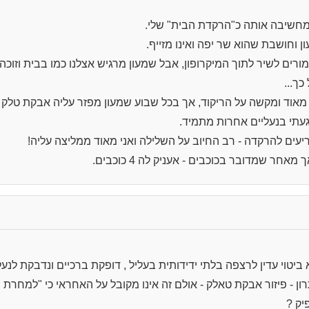
ומחשיבה אותה כ"הרקדת הבית" שלי.
ן וחושבת שהוא שר יפה ואינו מזייף.
רים לשיר לתוך המיקרופון, אבל שמעון מרגיש אצלנו כמו בבית וזוכה
כך...
 מאוד ומקשה על הריקוד, אך בכל שבוע שמעון מפזר עליה אבקת טל
עתי בנעליים אחרות מתמיד.
עים להרקדה - רב החיוב על השלילה ואני מאוד ממליצה עליה!
 ביטוי עדין לרצפה בלתי ידידותית בעליל , דופקת ברכיים ונדבקת לנע
ל 1 מ"מ ,יש פתרון - פיזור אבקת טאלק - אולם זה אינו מקובל על האחראי כי "למח
יק ?