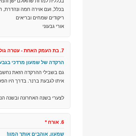
בכללית למרות שהאולם ישן והמיז
בכלל, ועם אוירה חמה ונהדרת, ר
ריקודים שמחים ובריאים
אורי גבעוני
7. בת העמק האחת - עטרה גולדרינג צור
הרקדה של שמעון מרדכי בגבע
גם בשבילי ההרקדה הזאת נחשבת 
איתו לגבעת ברנר. בדרך היו הפס
לצערי בשנה האחרונה ובשנה הנו
6. אורח
*
שמעון, אוהבים אותך המון!