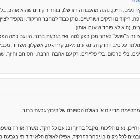
 נעים, חייכן, נהנה מהעבודה הזו שלו, בוחר ריקודים שהוא אוהב, בל
פה, ריקודים ותיקים ושורשיים. נותן כבוד למחבר הריקוד, ומקפיד לציין
ם, (הוא לא פוחד שיעזבו אותו)
ונה ב"פועל" לאחר מכן בפקולטה, ואז בגבעת ברנר. היו גם כמה הפ
מד על טיב ההרקדה. מגיעים מי-ם, קרית-גת, אשקלון, אשדוד, מכבים, 
ינים, בלי פרסום, בלי פליירים. רק עם אהבה והרבה. יחס חם וחיוך. שמ
קיימת מדי יום א' באולם הספורט של קיבוץ גבעת ברנר.
 וחייכן, נעים הליכות, מקבל בחיוך ובנועם כל רוקד, משרה אוירה מש
ובמים לכל מקום בו יבחר להרקיד, אפילו לאולם הלא ידידותי בגבעת בר