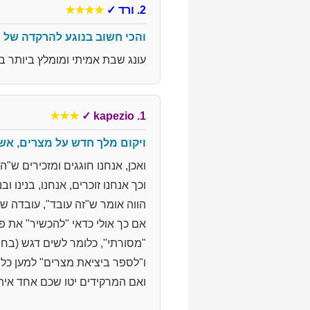
2. ורד
✓
★★★★
והכי חשוב בנוגע להרקדה של ח
עונג שבת אמיתי ומומלץ ביותר במחיר שפוי של 35 ש"ח בלבד!!! כל הכבוד לחי
★★★
✓
1. kapezio
ויקום מלך חדש על מצרים, אשר
ואכן, אנחנו חוגגים ומזכירים ש"הי
וכך אנחנו זוכרים, אנחנו, בנינו ובני 
הווה אומר ש"זה עובד", עובדה שכו
אם כך אולי כדאי "להכשיר" את פס
"מסורתי", כלומר לשים דגש (בחו
ו"לספר ביציאת מצרים" למען כל 
ואם המרקידים יטו שכם אחד איתנ