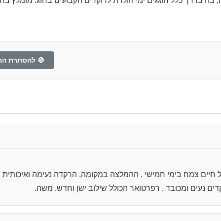
 בה בדרך כלל חוגגים ימי הולדת לרוקדים הקבועים בחוג. מומלץ בח
🚫 להסתרת הת
 חיים צמח בימי חמישי , ההמלצה במקומה, הרקדה נעימה ואיכותית , 
דים נעים ומכובד , רפרטואר הכולל שילוב ישן וחדש. משה.