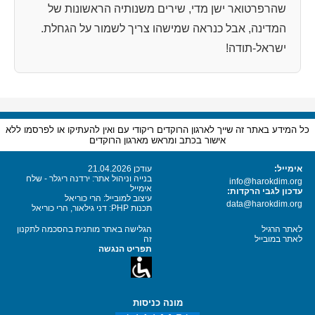
שהרפרטואר ישן מדי, שירים משנותיה הראשונות של
המדינה, אבל כנראה שמישהו צריך לשמור על הגחלת.
ישראל-תודה!
כל המידע באתר זה שייך לארגון הרוקדים ריקודי עם ואין להעתיקו או לפרסמו ללא
אישור בכתב ומראש מארגון הרוקדים
אימייל:
עודכן 21.04.2026
בנייה וניהול אתר: ירדנה ריגלר - שלח
info@harokdim.org
אימייל
עדכון לגבי הרקדות:
עיצוב למובייל: הרי כוריאל
data@harokdim.org
תכנות PHP: דני גילאור, הרי כוריאל
לאתר הרגיל
הגלישה באתר מותנית בהסכמה לתקנון
לאתר במובייל
זה
תפריט הנגשה
מונה כניסות