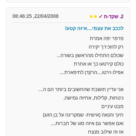
22/04/2008, 08:46:25
2. שקד-ת
✓
★★
לככב את עצמי....איזה קטע!
פרפר יפה אמרת
רק להזכירך יקירה
שכולם התחילו מהראשון בשורה...
כולם קירטעו כך או אחרת
אפילו וירטו....הרקדן לתיפארת....
אני עדיין חושבת שהחשובים ביותר הם ה....
נינוחות, קלילות, אחיזה גמישה,
מבט עיניים
חיוך והנאה (אישית- שמקרינה על בן הזוג)
ואם אפשר גם איזה סוג של חברות....
אז זה שילוב מנצח