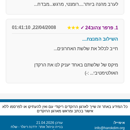
לערב מהנה ביותר....רומנטי, מרגש...מבדח...
22/04/2008, 01:41:10
1. פרפר צהוב24
✓
★★★
השילוב המנצח....
חייב לכלול את שלשת האחרונים...
מיקס של שלשתם באחד יעניק לנו את הרקדן
האולטימטיבי... :-)
כל המידע באתר זה שייך לארגון הרוקדים ריקודי עם ואין להעתיקו או לפרסמו ללא
אישור בכתב ומראש מארגון הרוקדים
אימייל:
עודכן 21.04.2026
בנייה וניהול אתר: ירדנה ריגלר - שלח
info@harokdim.org