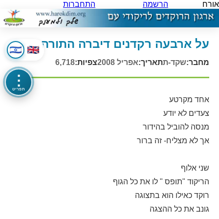
אורח
הרשמה
התחברות
על ארבעה רקדנים דיברה התורה
מחבר:
שקד-ת
תאריך:
אפריל 2008
צפיות:
6,718
⋮
תפריט
אחד מקרטע
צעדים לא יודע
מנסה להוביל בהידור
אך לא מצליח- זה ברור
שני אלוף
הריקוד "תופס " לו את כל הגוף
רוקד כאילו הוא בתצוגה
גונב את כל ההצגה