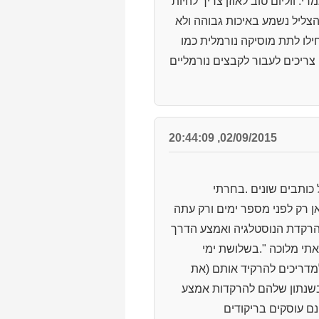
 ווליום טוב לאוזן צריך להיות
שקט ורגוע לנפש ולאוזן. אז הצליל נשמע באיכות גבוהה ולא
מוסיקה דחוסה של MP3 ברמה ירודה מאד ויתחילו לתת מוסיקה נורמלית כמו
ר בעבר ולכן צריכים לעבור לקבצים נורמליים
02/09/2015, 20:44:09
 כותבים שונים .בחרתי
 רק לפני מספר ימים ורק עתה
בהרקדת הנוסטלגיה ואמצע הדרך
אתי מלוכה ".בשלושת ימי
למדריכים להרקיד אותם (את
ובשנתון שלהם להרקדות אמצע
ם עוסקים בריקודים