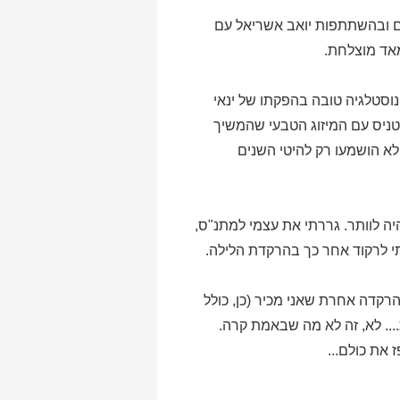
ל בהנחיית אבנר נעים ובהשתתפות יואב אשריאל עם
מאד מוצלחת.
וסטלגיה טובה בהפקתו של ינאי
י מאד מההרקדה. לקראת 4 עברתי שוב למגרשי הטניס עם המיזוג הטבעי שהמשיך
לא הושמעו רק להיטי השנים
יה לוותר. גררתי את עצמי למתנ"ס,
תי לרקוד אחר כך בהרקדת הלילה.
קדה אחרת שאני מכיר (כן, כולל
... לא, זה לא מה שבאמת קרה.
 את כולם...