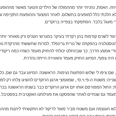
. האמת, נהניתי יותר מההמולה של הילדים והנוער מאשר מההופעות
לא הלכתי כלל למופעים בתשלום. לאחר המצעד וההופעות התקיימה ע
קודי מעגל בלבד. הסתפקתי בצפייה ברוקדים.
גוד לשנים קודמות בהן רקדתי בעיקר במגרשי הטניס ורק מאוחר יותר
סטלגיה בהפקתה של נורית גרינפלד. למרות שחששתי מהרקדת נוסטל
ודי אמצע הדרך, כך שבהחלט יכולתי להחזיק מעמד כשהיו כמה ריקודים
היה צפוף, המיזוג החזיק מעמד והאווירה הייתה נהדרת.
ם ציפו לי שלוש הפתעות נעימות. הראשונה: המיזוג עבד גם שם, כלומ
נייה: משטח ה-פי.וי.סי., שמאמצי ארגון הרוקדים להשיגו צלחו רק לפ
 החול המפורסם אותו יזם ארגון הרוקדים כבר בשנתו הראשונה בכרמ
ו מעמד גם שנתיים לאחר שהפסקנו את פעילותנו האקטיבית בפסטיבל.
מלוא העוצמה ועם משטח סביר מאוד לריקוד לא התקשיתי ליהנות מההר