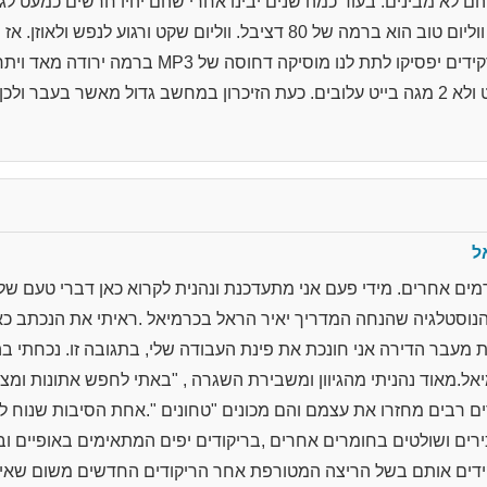
 לא מבינים. בעוד כמה שנים יבינו אחרי שהם יהיו חרשים כמעט לגמרי.
נמוך ושהרוקדים רק ישמעו אותו. ווליום טוב הוא ברמה של 80 דציבל. ווליום 
שבור ומעוות. הגיע גם הזמן שמרקידים יפסיקו לתת לנו 
שהיה בדיסקים ב20-30 מגה בייט ולא 2 מגה בייט עלובים. כעת הזיכרון במחשב גדול מאש
ל
ורמים אחרים. מידי פעם אני מתעדכנת ונהנית לקרוא כאן דברי טעם של
נוסטלגיה שהנחה המדריך יאיר הראל בכרמיאל .ראיתי את הנכתב כאן
מעבר הדירה אני חונכת את פינת העבודה שלי, בתגובה זו. נכחתי 
אל.מאוד נהניתי מהגיוון ומשבירת השגרה , "באתי לחפש אתונות ומצ
ים רבים מחזרו את עצמם והם מכונים "טחונים ".אחת הסיבות שנוח 
ירים ושולטים בחומרים אחרים ,בריקודים יפים המתאימים באופיים 
ידים אותם בשל הריצה המטורפת אחר הריקודים החדשים משום שאינ