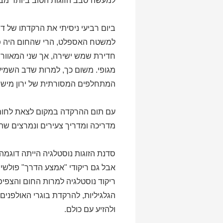
למעשה סבב הזוגות הטוב ביותר מבח
ביום רביעי ניסיתי את הרקדתו של ד
למשטח האספלט, הרי שהחום היה פש
חדירת שמש ישירה, אך שני המאווררי
מגופי. משום כך, למרות שדב השמיע
המתחלפים המסורתית של ירון מישר
עם תום ההרקדה במקום לצאת לחום 
מדריכה ומדריך צעירים ונמרצים שהו
סדנת הזוגות נוסטלגיה הייתה דוגמה
אבל גם ריקודי "אמצע הדרך" פולשים
ריקוד נוסטלגיה למרות החום והצפיפ
הגלגיליות, להרקדת בוגרי האולפני
ולהזיע עם כולם.