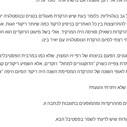
את אלי רונן. אשמח אם מישהו אחר יספר עליה.
 גב בגלגיליות. כלומר בעת שיש הרקדת מעגלים בטניס ובנוסטלגיה יש 
 להתרוצצות בין כל האתרים בניסיון לרקוד כמה שיותר ריקודי זוגות. 
הרקדות כשאילן סוויסה היה המרקיד. אולי בשל מיעוט הרוקדים הוא הע
רצתי לסיום הרקדת הנוסטלגיה עם יאיר בינו.
ניס, הפעם בניצוחו של רפי זיו המצוין. שלא כמו במרבית הפסטיבלים 
 צפייה כשרק "הדוקטורים למחול" רוקדים, אלא השמיע ריקודים קצ
לאופי השונה של ההרקדה המסיימת השנה היה ריקוד הסיום היפה "אור
לא ויתרתי והגעתי!
ם מההרקדות ומהמופעים בתגובות לכתבה זו.
ודות שיש לדעתי לשפר בפסטיבל הבא.