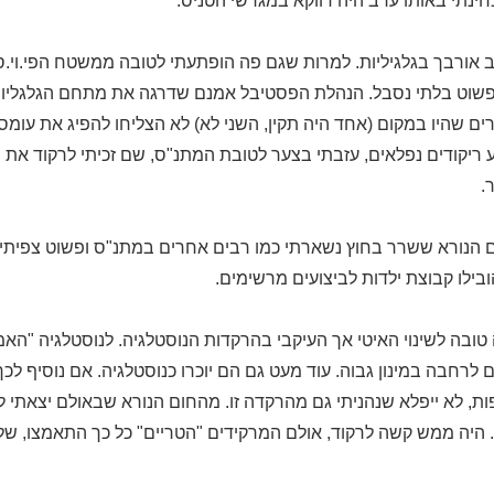
ינתי באותו ערב היה דווקא במגרשי הטניס.
ב אורבך בגלגיליות. למרות שגם פה הופתעתי לטובה ממשטח הפי.וי.ס
וט בלתי נסבל. הנהלת הפסטיבל אמנם שדרגה את מתחם הגלגליות ע
ם שהיו במקום (אחד היה תקין, השני לא) לא הצליחו להפיג את עומס
 ריקודים נפלאים, עזבתי בצער לטובת המתנ"ס, שם זכיתי לרקוד את 
.
הנורא ששרר בחוץ נשארתי כמו רבים אחרים במתנ"ס ופשוט צפיתי ב
בילו קבוצת ילדות לביצועים מרשימים.
 טובה לשינוי האיטי אך העיקבי בהרקדות הנוסטלגיה. לנוסטלגיה "הא
 לרחבה במינון גבוה. עוד מעט גם הם יוכרו כנוסטלגיה. אם נוסיף ל
ות, לא ייפלא שנהניתי גם מהרקדה זו. מהחום הנורא שבאולם יצאתי 
ם. היה ממש קשה לרקוד, אולם המרקידים "הטריים" כל כך התאמצו, ש