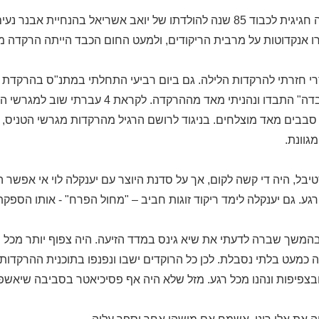
לקראת ערב חזרתי למתנ"ס להרקדה חגיגית לכבוד 85 שנה להולדתו של יואב אשריא
סיפרו אנקדוטות על מרבית הריקודים, ולמעט החום הכבד הייתה הרקדה 
 חזרתי להרקדות הלילה. גם ביום רביעי התחלתי במתנ"ס בהרקדת נ
ריין. חששותי מהרקדת נוסטלגיה "כבדה" התבדו ונהנית
 סבבים מאד מוצלחים. בניגוד לרושם הרגיל מהרקדות מגרשי הטניס, 
גוונת.
יבל, היה די קשה לקום, אך על סדנת היוצר עם יענקלה לוי אי אפשר ה
רגע. גם יענקלה לימד ריקוד זוגות חביב – "מחול הפרח" - אותו הספק
משך שברה לדעתי את שיא גינס במדד הזיעה. היה צפוף יותר מכל הר
 כמעט בלתי נסבלת. לכן כל הרוקדים ישבו ונפנפו בתוכנית ההרקדות.
ובצפיפות ונהנו מכל רגע. מזל שלא היה אף פסיכיאטר בסביבה שיאשפז