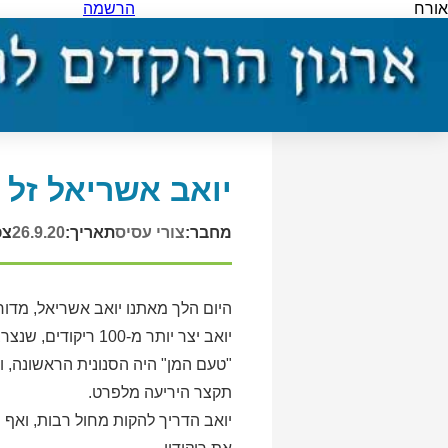
אורח
הרשמה
יואב אשריאל זל
מחבר:
צורי עסיס
תאריך:
26.9.20
צפ
היום הלך מאתנו יואב אשריאל, מדור
יואב יצר יותר מ-100 ריקודים, שנצרבו בתודעתנו כנכסי צאן ברזל של תרבות ריקודי העם האהובה על רבים.
"טעם המן" היה הסנונית הראשונה, ואח
תקצר היריעה מלפרט.
יואב הדריך להקות מחול רבות, ואף 