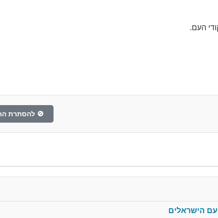
ודי העם.
🚫 להסתרת הת
העם הישראלים