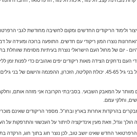
רקדות מבחינת קצב הלימוד, איכות הלימוד, הרפרטואר, החברה והמרקי
צור ולימוד הריקודים החדשים ומקום לחשיבה מחודשת לגבי הרפרטו
חרונות נוצרו המון ריקודי עם חדשים. התופעה ברוכה ומעידה על דמי
יום - יום של מחול העם הישראלי נוצרת בעיתיות מסוימת שזוחלת בתה
די העם נדחקים הצידה מאות ריקודים יפים ואהובים כדי לפנות זמן לל
ציבור הרוקדים מתבסס ברובו על בני גיל 45-65. יכולת הקליטה, הזכרון, ההפנמה והי
ם מוותר על המאבק השבועי. בסביבתי הקרובה אני מזהה אותם, וחלק
ים, וחלקי עמם.
קרים בהרקדות אחרות בארץ ובחו"ל. מספר הריקודים שאינם מוכרים 
הולך וגדל, וזאת מעין אינדיקציה לויתור על העכשווי והתרפקות על ה
ת הרפרטואר החדש שאינו יושב טוב, לכן נוצר חוג בתוך חוג, הרקדה ב