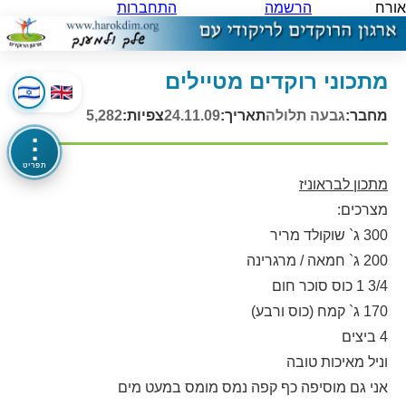
אורח
הרשמה
התחברות
מתכוני רוקדים מטיילים
מחבר:
גבעה תלולה
תאריך:
24.11.09
צפיות:
5,282
⋮
תפריט
מתכון לבראוניז
מצרכים:
300 ג` שוקולד מריר
200 ג` חמאה / מרגרינה
3/4 1 כוס סוכר חום
170 ג` קמח (כוס ורבע)
4 ביצים
וניל מאיכות טובה
אני גם מוסיפה כף קפה נמס מומס במעט מים