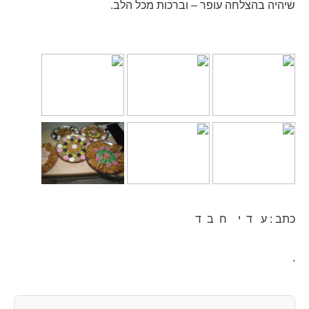
שיהיה בהצלחה עופר – וברכות מכל הלב.
כתב : ע ד י ח ב ד
.