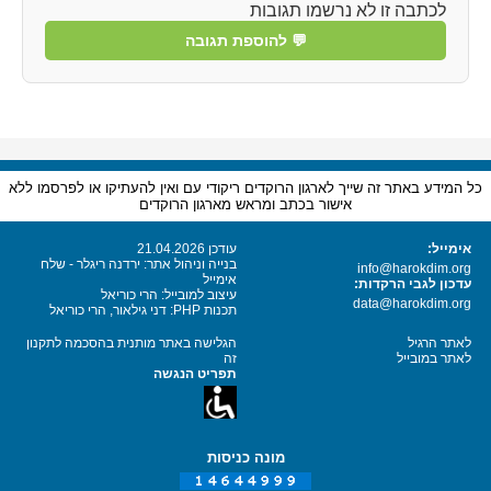
לכתבה זו לא נרשמו תגובות
💬 להוספת תגובה
כל המידע באתר זה שייך לארגון הרוקדים ריקודי עם ואין להעתיקו או לפרסמו ללא
אישור בכתב ומראש מארגון הרוקדים
אימייל:
עודכן 21.04.2026
בנייה וניהול אתר: ירדנה ריגלר - שלח
info@harokdim.org
אימייל
עדכון לגבי הרקדות:
עיצוב למובייל: הרי כוריאל
data@harokdim.org
תכנות PHP: דני גילאור, הרי כוריאל
לאתר הרגיל
הגלישה באתר מותנית בהסכמה לתקנון
לאתר במובייל
זה
תפריט הנגשה
מונה כניסות