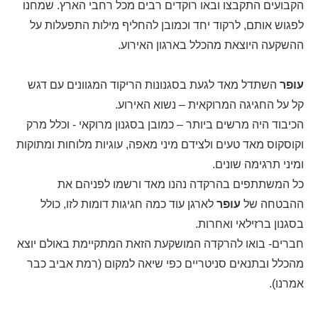
הקבועים התקבצו ובאו רוקדים רבים מכל רחבי הארץ. שמחנו
לפגוש אותם, לרקוד יחד וכמובן להחליף מילות התפעלות על
ההשקעה היוצאת מהכלל בארגון האירוע.
עופר
השתדל מאד לגעת בסגנונות הריקוד המגוונים עם דגש
קל על החגיגה המרוקאית – נשוא האירוע.
הכיבוד היה מרשים ביותר – כמובן בסגנון מרוקאי - וכלל מרק
וקוסקוס מאד טעים ולצידם מיני מאפה, עוגיות מלוחות ומתוקות
ומיני תרגימה שונים.
כל המשתתפים בהרקדה נהנו מאד ורשמו לפניהם את
ההבטחה של
עופר
לארגן עוד כמה חגיגות דומות לזו, כולל
בסגנון ברזילאי ואחרות.
חברים- בואו להרקדה המושקעת הזאת המתקיימת באולם יוצא
מהכלל ובתנאים סניטריים כפי שיאה למקום (רמת אביב כבר
אמרנו).