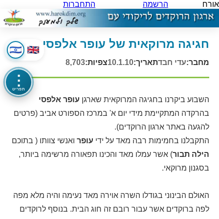
אורח
הרשמה
התחברות
חגיגה מרוקאית של עופר אלפסי
מחבר:
עדי חבד
תאריך:
10.1.10
צפיות:
8,703
⋮
תפריט
השבוע ביקרנו בחגיגה המרוקאית שארגן
עופר אלפסי
בהרקדה המתקיימת מידי יום א' במרכז הספורט אביב (פרטים
להגעה באתר ארגון הרוקדים).
התקבלנו בחמימות רבה מאד על ידי
עופר
ואנשי צוותו ( בתוכם
הילה תבור
) אשר עמלו מאד והכינו תפאורה מרשימה ביותר,
בסגנון מרוקאי.
האולם הבינוני בגודלו השרה אוירה מאד נעימה והיה מלא מפה
לפה ברוקדים אשר עבור רובם זה חוג הבית. בנוסף לרוקדים